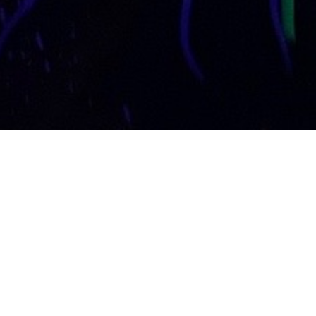
About
Miete die Beleza Bar für deine Privatefeier oder
einen Cocktailkurs unter Buchen kannst du deine
Startzeit festlegen, wann das Event beginnen soll.
Policy and Terms
By booking with Beleza, you agree to these Policies
& Terms. Beleza may cancel or reschedule a
confirmed appointment if needed and will notify you