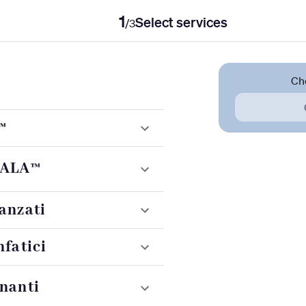
1
Select services
/
3
Ch
™
CALA™
anzati
nfatici
nanti