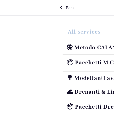
Back
All services
🦋 Metodo CALA
📦 Pacchetti M.
🌳 Modellanti av
🌊 Drenanti & Li
📦 Pacchetti Dre