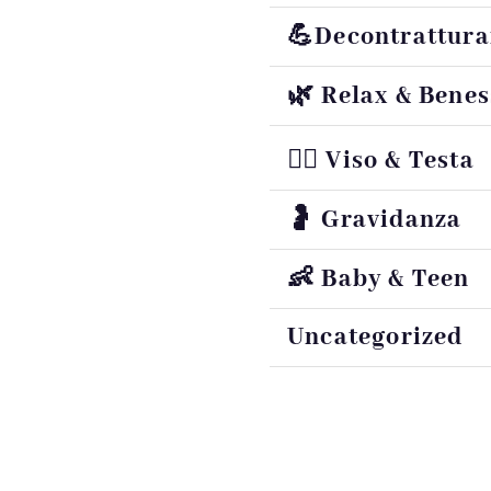
💪Decontrattura
🌿 Relax & Benes
💆‍♀️ Viso & Testa
🤰 Gravidanza
👶 Baby & Teen
Uncategorized